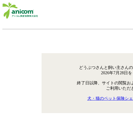
どうぶつさんと飼い主さんの
2026年7月28
終了日以降、サイトの閲覧お
ご利用いただ
犬・猫のペット保険シェ