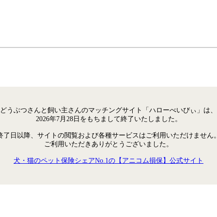
どうぶつさんと飼い主さんのマッチングサイト「ハローべいびぃ」は、
2026年7月28日をもちまして終了いたしました。
終了日以降、サイトの閲覧および各種サービスはご利用いただけません
ご利用いただきありがとうございました。
犬・猫のペット保険シェアNo.1の【アニコム損保】公式サイト