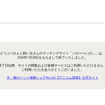
どうぶつさんと飼い主さんのマッチングサイト「ハローべいびぃ」は、
2026年7月28日をもちまして終了いたしました。
終了日以降、サイトの閲覧および各種サービスはご利用いただけません
ご利用いただきありがとうございました。
犬・猫のペット保険シェアNo.1の【アニコム損保】公式サイト