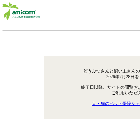
どうぶつさんと飼い主さんの
2026年7月28
終了日以降、サイトの閲覧お
ご利用いただ
犬・猫のペット保険シェ