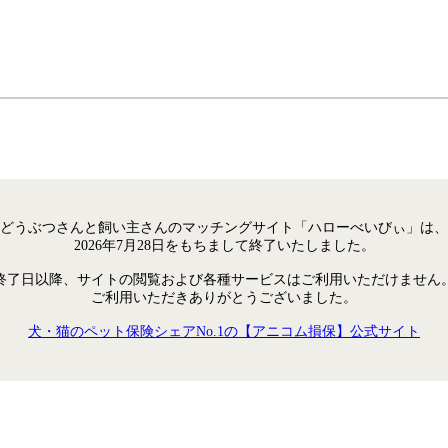
どうぶつさんと飼い主さんのマッチングサイト「ハローべいびぃ」は、
2026年7月28日をもちまして終了いたしました。
終了日以降、サイトの閲覧および各種サービスはご利用いただけません
ご利用いただきありがとうございました。
犬・猫のペット保険シェアNo.1の【アニコム損保】公式サイト