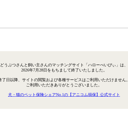
どうぶつさんと飼い主さんのマッチングサイト「ハローべいびぃ」は、
2026年7月28日をもちまして終了いたしました。
終了日以降、サイトの閲覧および各種サービスはご利用いただけません
ご利用いただきありがとうございました。
犬・猫のペット保険シェアNo.1の【アニコム損保】公式サイト