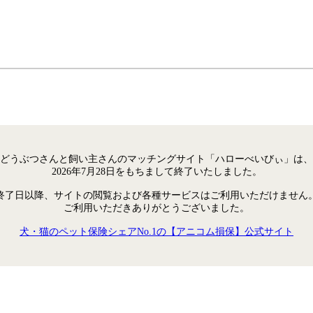
どうぶつさんと飼い主さんのマッチングサイト「ハローべいびぃ」は、
2026年7月28日をもちまして終了いたしました。
終了日以降、サイトの閲覧および各種サービスはご利用いただけません
ご利用いただきありがとうございました。
犬・猫のペット保険シェアNo.1の【アニコム損保】公式サイト