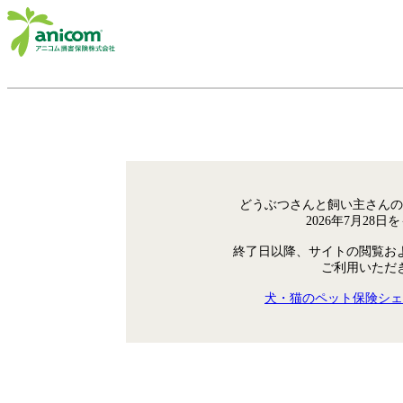
どうぶつさんと飼い主さんの
2026年7月28
終了日以降、サイトの閲覧お
ご利用いただ
犬・猫のペット保険シェ