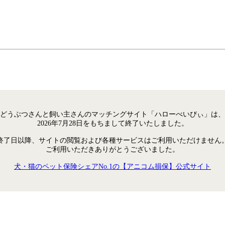
どうぶつさんと飼い主さんのマッチングサイト「ハローべいびぃ」は、
2026年7月28日をもちまして終了いたしました。
終了日以降、サイトの閲覧および各種サービスはご利用いただけません
ご利用いただきありがとうございました。
犬・猫のペット保険シェアNo.1の【アニコム損保】公式サイト