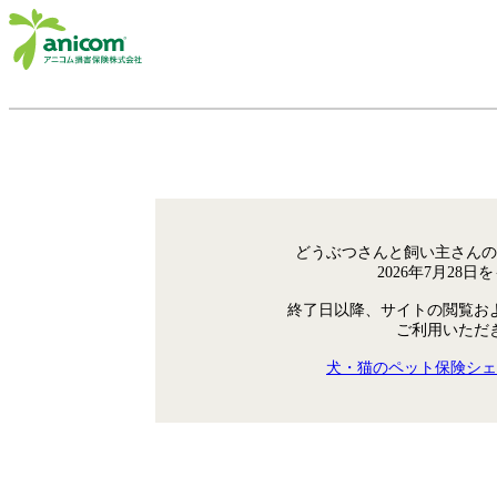
どうぶつさんと飼い主さんの
2026年7月28
終了日以降、サイトの閲覧お
ご利用いただ
犬・猫のペット保険シェ