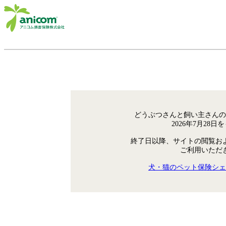
どうぶつさんと飼い主さんの
2026年7月28
終了日以降、サイトの閲覧お
ご利用いただ
犬・猫のペット保険シェ