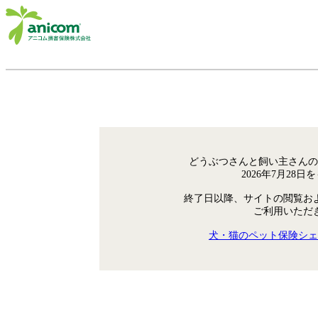
どうぶつさんと飼い主さんの
2026年7月28
終了日以降、サイトの閲覧お
ご利用いただ
犬・猫のペット保険シェ