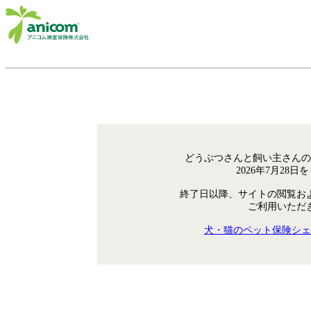
どうぶつさんと飼い主さんの
2026年7月28
終了日以降、サイトの閲覧お
ご利用いただ
犬・猫のペット保険シェ