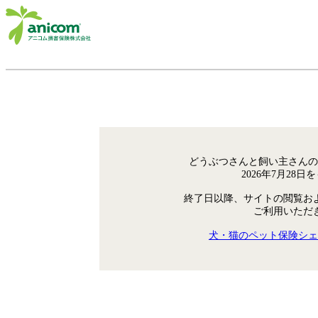
どうぶつさんと飼い主さんの
2026年7月28
終了日以降、サイトの閲覧お
ご利用いただ
犬・猫のペット保険シェ