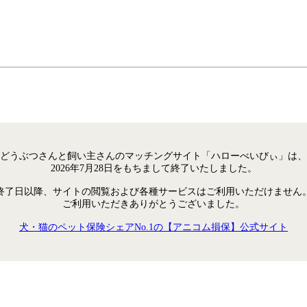
どうぶつさんと飼い主さんのマッチングサイト「ハローべいびぃ」は、
2026年7月28日をもちまして終了いたしました。
終了日以降、サイトの閲覧および各種サービスはご利用いただけません
ご利用いただきありがとうございました。
犬・猫のペット保険シェアNo.1の【アニコム損保】公式サイト