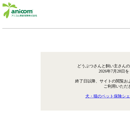
どうぶつさんと飼い主さんの
2026年7月28
終了日以降、サイトの閲覧お
ご利用いただ
犬・猫のペット保険シェ