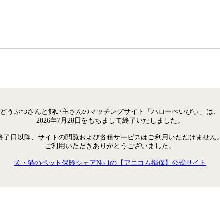
どうぶつさんと飼い主さんのマッチングサイト「ハローべいびぃ」は、
2026年7月28日をもちまして終了いたしました。
終了日以降、サイトの閲覧および各種サービスはご利用いただけません
ご利用いただきありがとうございました。
犬・猫のペット保険シェアNo.1の【アニコム損保】公式サイト