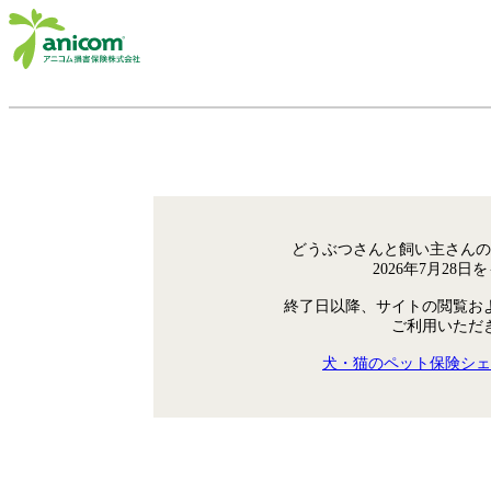
どうぶつさんと飼い主さんの
2026年7月28
終了日以降、サイトの閲覧お
ご利用いただ
犬・猫のペット保険シェ