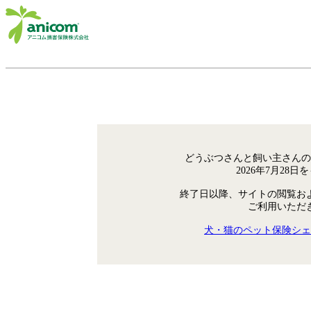
どうぶつさんと飼い主さんの
2026年7月28
終了日以降、サイトの閲覧お
ご利用いただ
犬・猫のペット保険シェ