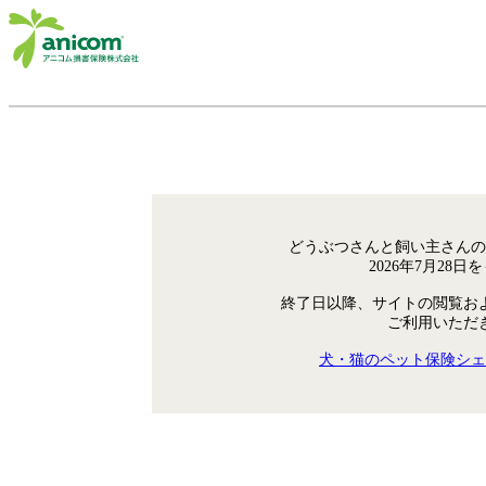
どうぶつさんと飼い主さんの
2026年7月28
終了日以降、サイトの閲覧お
ご利用いただ
犬・猫のペット保険シェ