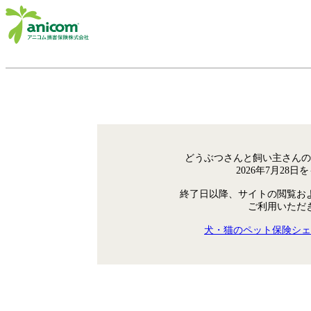
どうぶつさんと飼い主さんの
2026年7月28
終了日以降、サイトの閲覧お
ご利用いただ
犬・猫のペット保険シェ