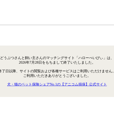
どうぶつさんと飼い主さんのマッチングサイト「ハローべいびぃ」は、
2026年7月28日をもちまして終了いたしました。
終了日以降、サイトの閲覧および各種サービスはご利用いただけません
ご利用いただきありがとうございました。
犬・猫のペット保険シェアNo.1の【アニコム損保】公式サイト