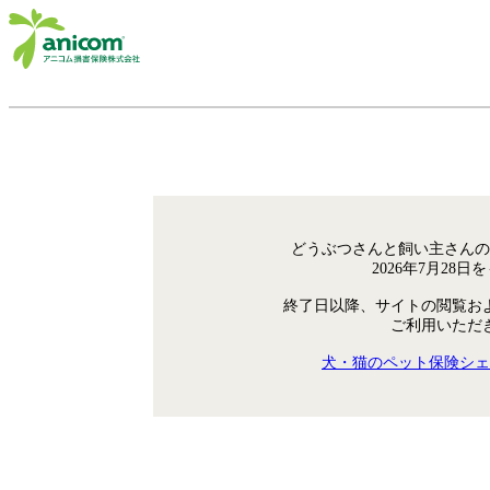
どうぶつさんと飼い主さんの
2026年7月28
終了日以降、サイトの閲覧お
ご利用いただ
犬・猫のペット保険シェ