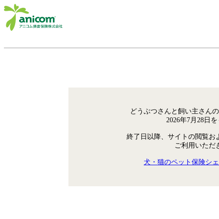
どうぶつさんと飼い主さんの
2026年7月28
終了日以降、サイトの閲覧お
ご利用いただ
犬・猫のペット保険シェ