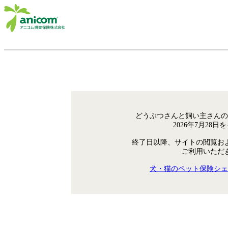
どうぶつさんと飼い主さんの
2026年7月28
終了日以降、サイトの閲覧お
ご利用いただ
犬・猫のペット保険シェ