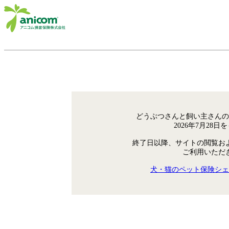
どうぶつさんと飼い主さんの
2026年7月28
終了日以降、サイトの閲覧お
ご利用いただ
犬・猫のペット保険シェ