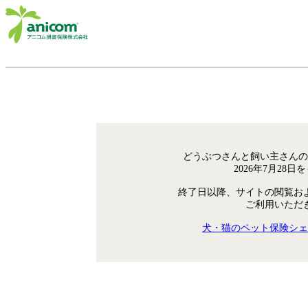
どうぶつさんと飼い主さんの
2026年7月28
終了日以降、サイトの閲覧お
ご利用いただ
犬・猫のペット保険シェ