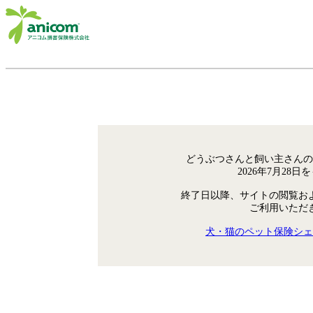
どうぶつさんと飼い主さんの
2026年7月28
終了日以降、サイトの閲覧お
ご利用いただ
犬・猫のペット保険シェ