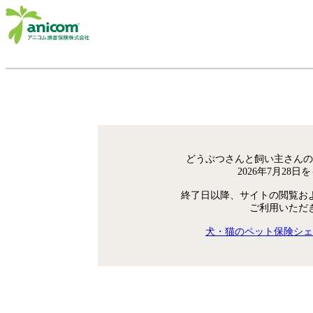
どうぶつさんと飼い主さんの
2026年7月28
終了日以降、サイトの閲覧お
ご利用いただ
犬・猫のペット保険シェ