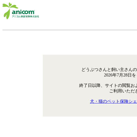
どうぶつさんと飼い主さんの
2026年7月28
終了日以降、サイトの閲覧お
ご利用いただ
犬・猫のペット保険シェ