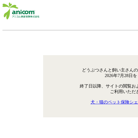
どうぶつさんと飼い主さんの
2026年7月28
終了日以降、サイトの閲覧お
ご利用いただ
犬・猫のペット保険シェ