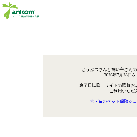
どうぶつさんと飼い主さんの
2026年7月28
終了日以降、サイトの閲覧お
ご利用いただ
犬・猫のペット保険シェ