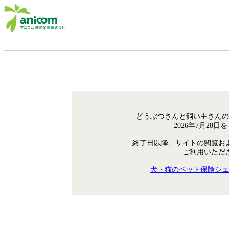
どうぶつさんと飼い主さんの
2026年7月28
終了日以降、サイトの閲覧お
ご利用いただ
犬・猫のペット保険シェ