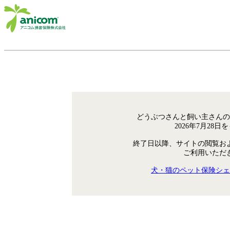
どうぶつさんと飼い主さんの
2026年7月28
終了日以降、サイトの閲覧お
ご利用いただ
犬・猫のペット保険シェ