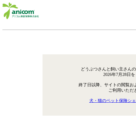
どうぶつさんと飼い主さんの
2026年7月28
終了日以降、サイトの閲覧お
ご利用いただ
犬・猫のペット保険シェ