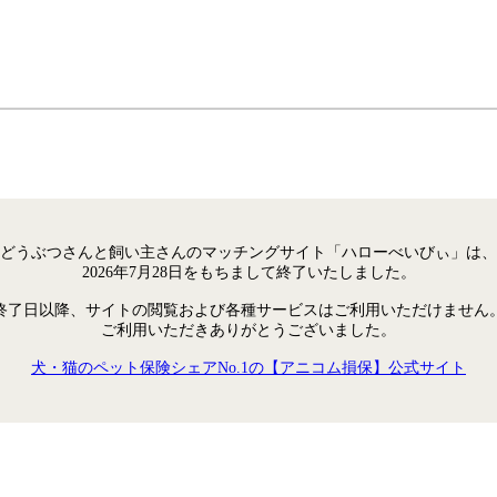
どうぶつさんと飼い主さんのマッチングサイト「ハローべいびぃ」は、
2026年7月28日をもちまして終了いたしました。
終了日以降、サイトの閲覧および各種サービスはご利用いただけません
ご利用いただきありがとうございました。
犬・猫のペット保険シェアNo.1の【アニコム損保】公式サイト