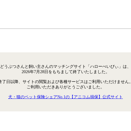
どうぶつさんと飼い主さんのマッチングサイト「ハローべいびぃ」は、
2026年7月28日をもちまして終了いたしました。
終了日以降、サイトの閲覧および各種サービスはご利用いただけません
ご利用いただきありがとうございました。
犬・猫のペット保険シェアNo.1の【アニコム損保】公式サイト