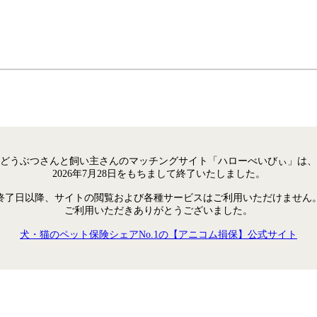
どうぶつさんと飼い主さんのマッチングサイト「ハローべいびぃ」は、
2026年7月28日をもちまして終了いたしました。
終了日以降、サイトの閲覧および各種サービスはご利用いただけません
ご利用いただきありがとうございました。
犬・猫のペット保険シェアNo.1の【アニコム損保】公式サイト