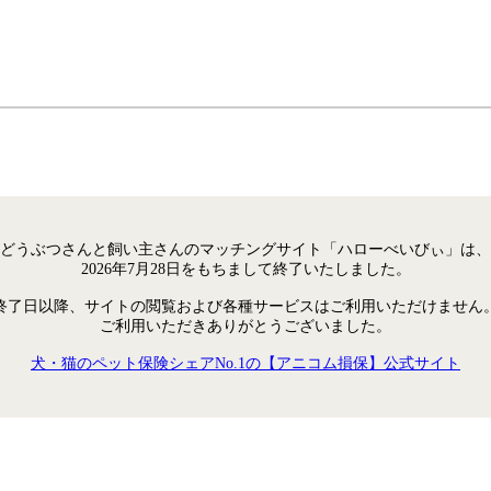
どうぶつさんと飼い主さんのマッチングサイト「ハローべいびぃ」は、
2026年7月28日をもちまして終了いたしました。
終了日以降、サイトの閲覧および各種サービスはご利用いただけません
ご利用いただきありがとうございました。
犬・猫のペット保険シェアNo.1の【アニコム損保】公式サイト