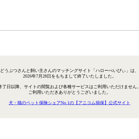
どうぶつさんと飼い主さんのマッチングサイト「ハローべいびぃ」は、
2026年7月28日をもちまして終了いたしました。
終了日以降、サイトの閲覧および各種サービスはご利用いただけません
ご利用いただきありがとうございました。
犬・猫のペット保険シェアNo.1の【アニコム損保】公式サイト