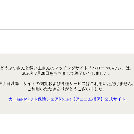
どうぶつさんと飼い主さんのマッチングサイト「ハローべいびぃ」は、
2026年7月28日をもちまして終了いたしました。
終了日以降、サイトの閲覧および各種サービスはご利用いただけません
ご利用いただきありがとうございました。
犬・猫のペット保険シェアNo.1の【アニコム損保】公式サイト