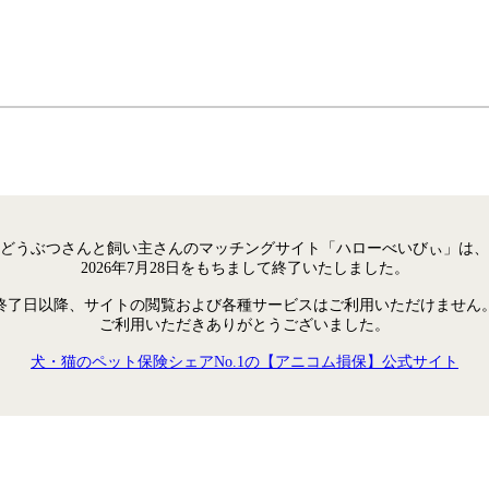
どうぶつさんと飼い主さんのマッチングサイト「ハローべいびぃ」は、
2026年7月28日をもちまして終了いたしました。
終了日以降、サイトの閲覧および各種サービスはご利用いただけません
ご利用いただきありがとうございました。
犬・猫のペット保険シェアNo.1の【アニコム損保】公式サイト