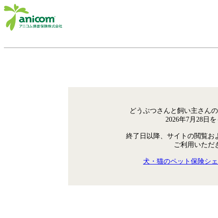
どうぶつさんと飼い主さんの
2026年7月28
終了日以降、サイトの閲覧お
ご利用いただ
犬・猫のペット保険シェ