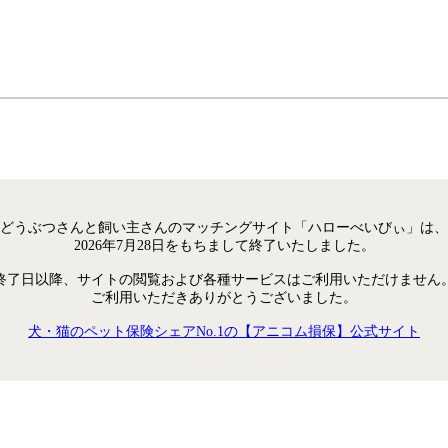
どうぶつさんと飼い主さんのマッチングサイト「ハローべいびぃ」は、
2026年7月28日をもちまして終了いたしました。
終了日以降、サイトの閲覧および各種サービスはご利用いただけません
ご利用いただきありがとうございました。
犬・猫のペット保険シェアNo.1の【アニコム損保】公式サイト