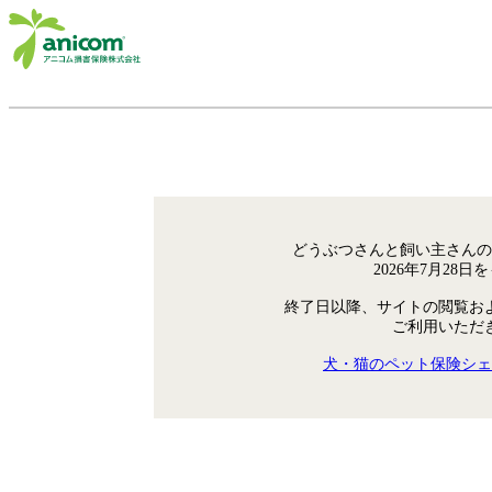
どうぶつさんと飼い主さんの
2026年7月28
終了日以降、サイトの閲覧お
ご利用いただ
犬・猫のペット保険シェ