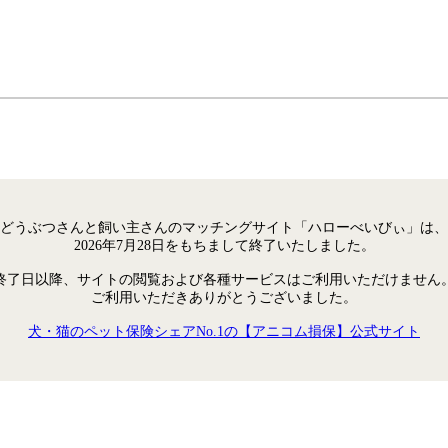
どうぶつさんと飼い主さんのマッチングサイト「ハローべいびぃ」は、
2026年7月28日をもちまして終了いたしました。
終了日以降、サイトの閲覧および各種サービスはご利用いただけません
ご利用いただきありがとうございました。
犬・猫のペット保険シェアNo.1の【アニコム損保】公式サイト