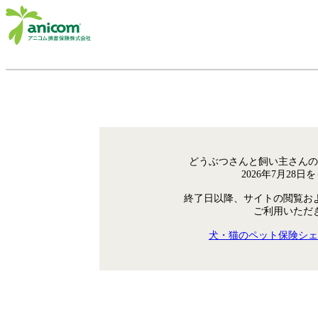
どうぶつさんと飼い主さんの
2026年7月28
終了日以降、サイトの閲覧お
ご利用いただ
犬・猫のペット保険シェ