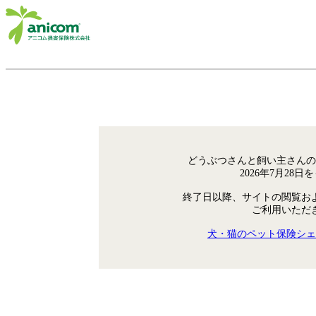
どうぶつさんと飼い主さんの
2026年7月28
終了日以降、サイトの閲覧お
ご利用いただ
犬・猫のペット保険シェ