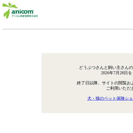
どうぶつさんと飼い主さんの
2026年7月28
終了日以降、サイトの閲覧お
ご利用いただ
犬・猫のペット保険シェ