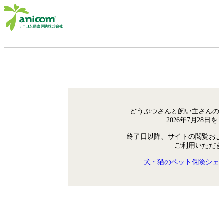
どうぶつさんと飼い主さんの
2026年7月28
終了日以降、サイトの閲覧お
ご利用いただ
犬・猫のペット保険シェ